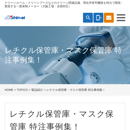
クリーンルーム・クリーンブースなどのクリーン関連設備、理化学研究機器を特注で開発・
製造する一貫体制メーカー（大阪工場・全国対応）
search
phonelink_ring
レチクル保管庫・マスク保管庫 特
注事例集！
HOME
>
TOPICS
>
製品紹介
> レチクル保管庫・マスク保管庫 特注事例集！
レチクル保管庫・マスク保
管庫 特注事例集！