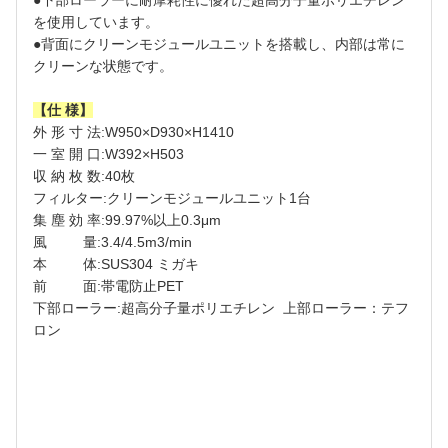
を使用しています。
●背面にクリーンモジュールユニットを搭載し、内部は常に
クリーンな状態です。
【仕 様】
外 形 寸 法:W950×D930×H1410
一 室 開 口:W392×H503
収 納 枚 数:40枚
フィルター:クリーンモジュールユニット1台
集 塵 効 率:99.97%以上0.3μm
風 量:3.4/4.5m3/min
本 体:SUS304 ミガキ
前 面:帯電防止PET
下部ローラー:超高分子量ポリエチレン 上部ローラー：テフ
ロン