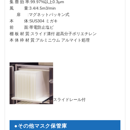
集 塵 効 率:99.97%以上0.3μm
風 量:3.4/4.5m3/min
扉 :マグネットパッキン式
本 体:SUS304 ミガキ
前 面:帯電防止塩ビ
棚 板 材 質:スライド溝付 超高分子ポリエチレン
本 体 枠 材 質:アルミニウム アルマイト処理
スライドレール付
●その他マスク保管庫