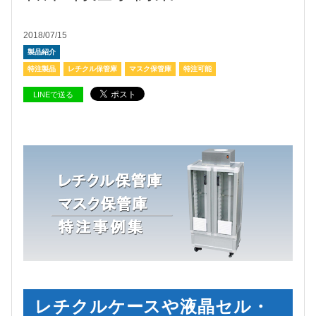
2018/07/15
製品紹介
特注製品
レチクル保管庫
マスク保管庫
特注可能
LINEで送る
レチクルケースや液晶セル・