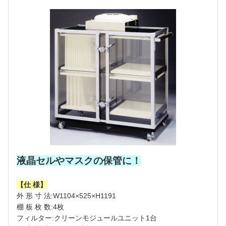
液晶セルやマスクの保管に！
【仕 様】
外 形 寸 法:W1104×525×H1191
棚 板 枚 数:4枚
フィルター:クリーンモジュールユニット1台