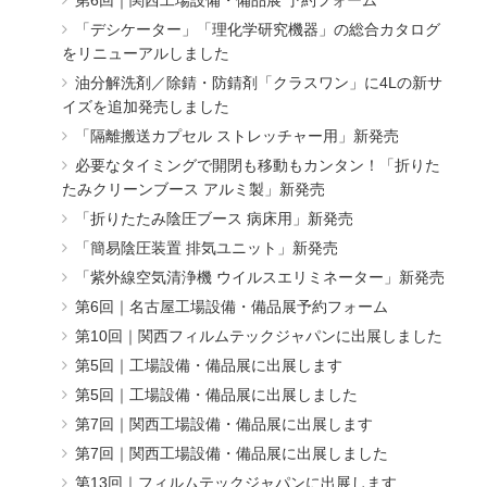
第6回｜関西工場設備・備品展 予約フォーム
「デシケーター」「理化学研究機器」の総合カタログ
をリニューアルしました
油分解洗剤／除錆・防錆剤「クラスワン」に4Lの新サ
イズを追加発売しました
「隔離搬送カプセル ストレッチャー用」新発売
必要なタイミングで開閉も移動もカンタン！「折りた
たみクリーンブース アルミ製」新発売
「折りたたみ陰圧ブース 病床用」新発売
「簡易陰圧装置 排気ユニット」新発売
「紫外線空気清浄機 ウイルスエリミネーター」新発売
第6回｜名古屋工場設備・備品展予約フォーム
第10回｜関西フィルムテックジャパンに出展しました
第5回｜工場設備・備品展に出展します
第5回｜工場設備・備品展に出展しました
第7回｜関西工場設備・備品展に出展します
第7回｜関西工場設備・備品展に出展しました
第13回｜フィルムテックジャパンに出展します