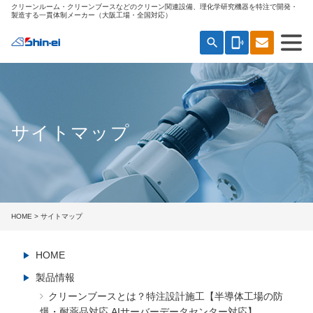
クリーンルーム・クリーンブースなどのクリーン関連設備、理化学研究機器を特注で開発・
製造する一貫体制メーカー（大阪工場・全国対応）
search
phonelink_ring
サイトマップ
HOME
> サイトマップ
HOME
製品情報
クリーンブースとは？特注設計施工【半導体工場の防
爆・耐薬品対応 AIサーバーデータセンター対応】