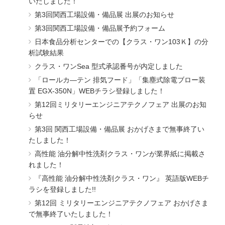
いたしました！
第3回関西工場設備・備品展 出展のお知らせ
第3回関西工場設備・備品展予約フォーム
日本食品分析センターでの【クラス・ワン103Ｋ】の分
析試験結果
クラス・ワンSea 型式承認番号が内定しました
「ロールカ―テン 排気フード」「集塵式除電ブロー装
置 EGX-350N」WEBチラシ登録しました！
第12回ミリタリーエンジニアテクノフェア 出展のお知
らせ
第3回 関西工場設備・備品展 おかげさまで無事終了い
たしました！
高性能 油分解中性洗剤クラス・ワンが業界紙に掲載さ
れました！
『高性能 油分解中性洗剤クラス・ワン』 英語版WEBチ
ラシを登録しました!!
第12回 ミリタリーエンジニアテクノフェア おかげさま
で無事終了いたしました！