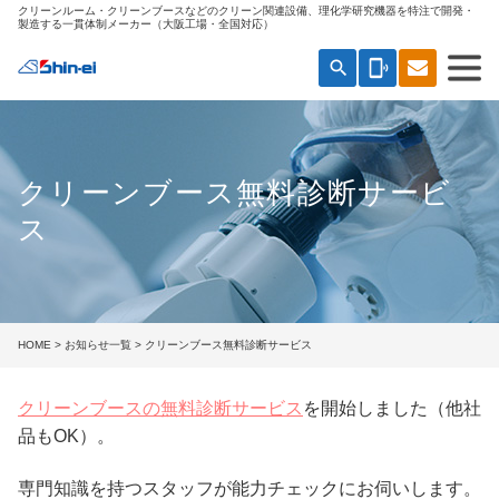
クリーンルーム・クリーンブースなどのクリーン関連設備、理化学研究機器を特注で開発・
製造する一貫体制メーカー（大阪工場・全国対応）
search
phonelink_ring
クリーンブース無料診断サービ
ス
HOME
>
お知らせ一覧
> クリーンブース無料診断サービス
クリーンブースの無料診断サービス
を開始しました（他社
品もOK）。
専門知識を持つスタッフが能力チェックにお伺いします。