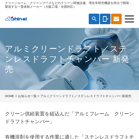
クリーンルーム・クリーンブースなどのクリーン関連設備、理化学研究機器を特注で開発・
製造する一貫体制メーカー（大阪工場・全国対応）
search
phonelink_ring
アルミクリーンドラフト／ステ
ンレスドラフトチャンバー 新発
売
HOME
>
お知らせ一覧
> アルミクリーンドラフト／ステンレスドラフトチャンバー 新発売
クリーン供給装置を組込んだ「アルミフレーム クリーン
ドラフトチャンバー」
有機溶剤を使用する作業に適した「ステンレスドラフトチ