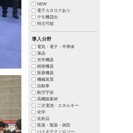
NEW
電子カタログあり
デモ機貸出
特注可能
導入分野
電気・電子・半導体
液晶
光学機器
精密機器
医療機器
機械装置
自動車
航空宇宙
高機能素材
二次電池・エネルギー
化学
化粧品
医薬・製薬・病院
バイオテクノロジー