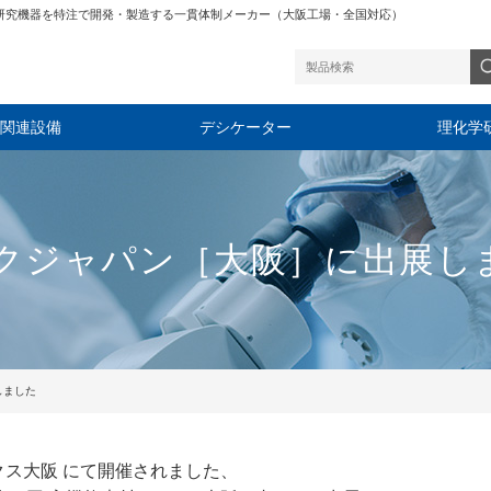
研究機器を特注で開発・製造する一貫体制メーカー（大阪工場・全国対応）
関連設備
デシケーター
理化学
ックジャパン［大阪］に出展し
しました
ンテックス大阪 にて開催されました、