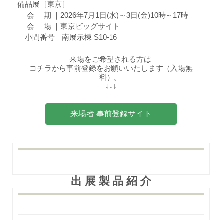
備品展［東京］
｜ 会 期 ｜2026年7月1日(水)～3日(金)10時～17時
｜ 会 場 ｜東京ビッグサイト
｜小間番号｜南展示棟 S10-16
来場をご希望される方は
コチラから事前登録をお願いいたします（入場無
料）。
↓↓↓
来場者 事前登録サイト
出 展 製 品 紹 介