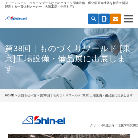
クリーンルーム・クリーンブースなどのクリーン関連設備、理化学研究機器を特注で開発・
製造する一貫体制メーカー（大阪工場・全国対応）
search
phonelink_ring
第38回｜ものづくりワールド [東
京]工場設備・備品展に出展しま
す
HOME
>
お知らせ一覧
> 第38回｜ものづくりワールド [東京]工場設備・備品展に出展します
クリーン関連設備／理化学研究機