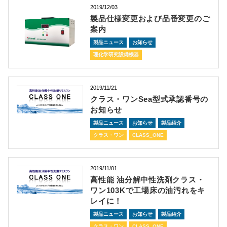
2019/12/03
製品仕様変更および品番変更のご
案内
製品ニュース
お知らせ
理化学研究設備機器
2019/11/21
クラス・ワンSea型式承認番号の
お知らせ
製品ニュース
お知らせ
製品紹介
クラス・ワン
CLASS_ONE
2019/11/01
高性能 油分解中性洗剤クラス・
ワン103Kで工場床の油汚れをキ
レイに！
製品ニュース
お知らせ
製品紹介
クラス・ワン
CLASS_ONE