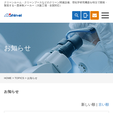
クリーンルーム・クリーンブースなどのクリーン関連設備、理化学研究機器を特注で開発・
製造する一貫体制メーカー（大阪工場・全国対応）
search
phonelink_ring
お知らせ
HOME
>
TOPICS
> お知らせ
お知らせ
新しい順 |
古い順