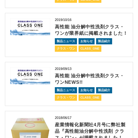
2019/10/16
高性能 油分解中性洗剤クラス・
ワンが業界紙に掲載されました！
製品ニュース
お知らせ
製品紹介
クラス・ワン
CLASS_ONE
2019/09/13
高性能 油分解中性洗剤クラス・
ワンNEWS!!
製品ニュース
お知らせ
製品紹介
クラス・ワン
CLASS_ONE
2018/06/17
産業情報化新聞社4月号に弊社製
品『高性能油分解中性洗剤 クラ
ス・ワン』が掲載されました！