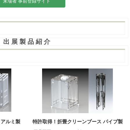
来場者 事前登録サイト
出 展 製 品 紹 介
 アルミ製
特許取得！折畳クリーンブース パイプ製