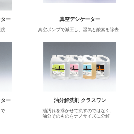
ーター
真空デシケーター
湿度
真空ポンプで減圧し、湿気と酸素を除去
ンター
油分解洗剤 クラスワン
で
油汚れを浮かせて流すのではなく、
油分そのものをナノサイズに分解