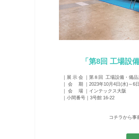
「第8回 工場設
｜展 示 会 ｜第８回 工場設備・備
｜ 会 期 ｜2023年10月4日(水)～6日
｜ 会 場 ｜インテックス大阪
｜小間番号｜3号館 16-22
コチラから事