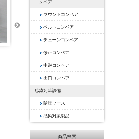
コンベア
マウントコンベア
ベルトコンベア
チェーンコンベア
修正コンベア
気フ
特注事例
背面排気フード
特注事例
大型排
中継コンベア
出口コンベア
感染対策設備
陰圧ブース
感染対策製品
商品検索