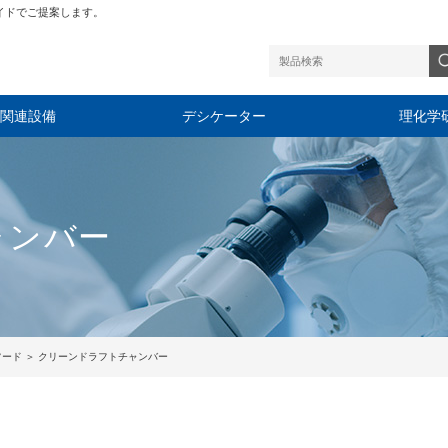
イドでご提案します。
関連設備
デシケーター
理化学
ャンバー
フード
＞ クリーンドラフトチャンバー