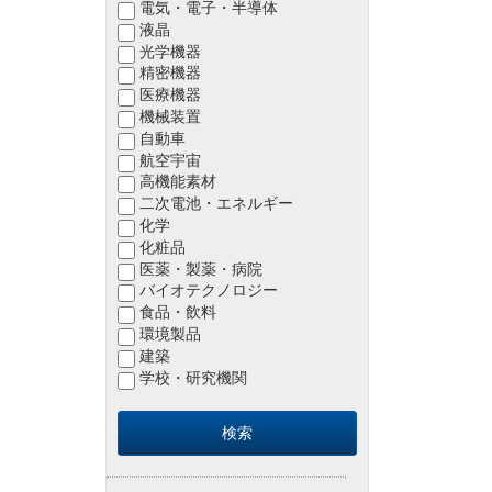
電気・電子・半導体
液晶
光学機器
精密機器
医療機器
機械装置
自動車
航空宇宙
高機能素材
二次電池・エネルギー
化学
化粧品
医薬・製薬・病院
バイオテクノロジー
食品・飲料
環境製品
建築
学校・研究機関