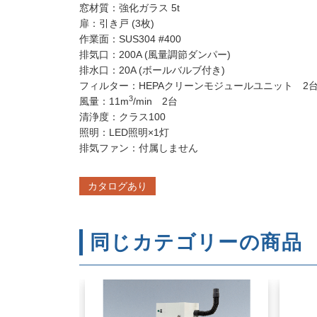
窓材質：強化ガラス 5t
扉：引き戸 (3枚)
作業面：SUS304 #400
排気口：200A (風量調節ダンパー)
排水口：20A (ボールバルブ付き)
フィルター：HEPAクリーンモジュールユニット 2
3
風量：11m
/min 2台
清浄度：クラス100
照明：LED照明×1灯
排気ファン：付属しません
カタログあり
同じカテゴリーの商品