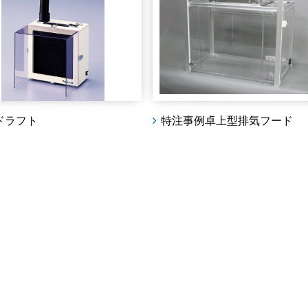
事例
卓上型排気フード
特注事例
ロールカーテン式排
ード