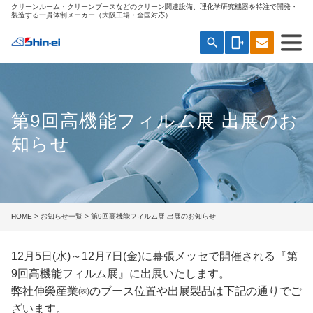
クリーンルーム・クリーンブースなどのクリーン関連設備、理化学研究機器を特注で開発・
製造する一貫体制メーカー（大阪工場・全国対応）
search
phonelink_ring
第9回高機能フィルム展 出展のお
知らせ
HOME
>
お知らせ一覧
> 第9回高機能フィルム展 出展のお知らせ
12月5日(水)～12月7日(金)に幕張メッセで開催される『第
9回高機能フィルム展』に出展いたします。
弊社伸榮産業㈱のブース位置や出展製品は下記の通りでご
ざいます。