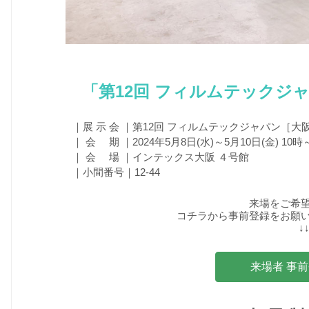
「第12回 フィルムテックジ
｜展 示 会 ｜第12回 フィルムテックジャパン［大阪
｜ 会 期 ｜2024年5月8日(水)～5月10日(金) 10時
｜ 会 場 ｜インテックス大阪 ４号館
｜小間番号｜12-44
来場をご希
コチラから事前登録をお願
↓
来場者 事