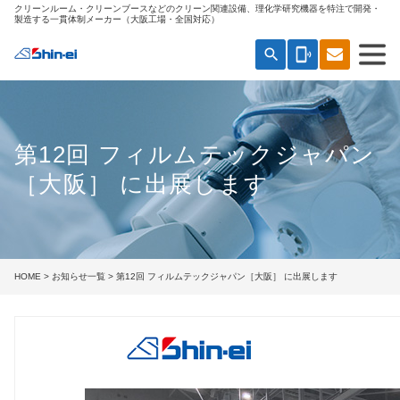
クリーンルーム・クリーンブースなどのクリーン関連設備、理化学研究機器を特注で開発・
製造する一貫体制メーカー（大阪工場・全国対応）
search
phonelink_ring
第12回 フィルムテックジャパン
［大阪］ に出展します
HOME
>
お知らせ一覧
> 第12回 フィルムテックジャパン［大阪］ に出展します