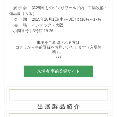
｜展 示 会 ｜第28回 ものづくりワールド内 工場設備・
備品展［大阪］
｜ 会 期 ｜2025年10月1日(水)～3日(金)10時～17時
｜ 会 場 ｜インテックス大阪
｜小間番号｜3号館 19-26
来場をご希望される方は
コチラから事前登録をお願いいたします（入場無
料）。
↓↓↓
来場者 事前登録サイト
出 展 製 品 紹 介