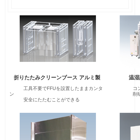
折りたたみクリーンブース アルミ製
温湿
工具不要でFFUを設置したままカンタ
コンタミ
ン
削研磨・
安全にたたむことができる