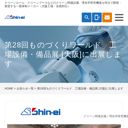
クリーンルーム・クリーンブースなどのクリーン関連設備、理化学研究機器を特注で開発・
製造する一貫体制メーカー（大阪工場・全国対応）
search
phonelink_ring
第28回ものづくりワールド 工
場設備・備品展 [大阪]に出展しま
す
HOME
>
お知らせ一覧
> 第28回ものづくりワールド 工場設備・備品展 [大阪]に出展します
クリーン関連設備／理化学研究機