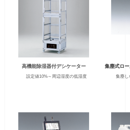
高機能除湿器付デシケーター
集塵式ロー
設定値10%～周辺湿度の低湿度
集塵しなが