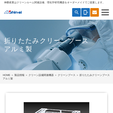
伸榮産業はクリーンルーム関連設備、理化学研究機器をオーダーメイドでご提案します。
search
phonelink_ring
折りたたみクリーンブース
アルミ製
HOME
＞
製品情報
＞
クリーン設備関連機器
＞
クリーンブース
＞ 折りたたみクリーンブース
アルミ製