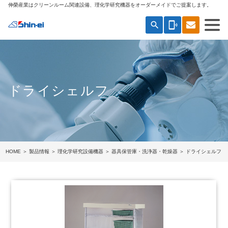
伸榮産業はクリーンルーム関連設備、理化学研究機器をオーダーメイドでご提案します。
search
phonelink_ring
ドライシェルフ
HOME
＞
製品情報
＞
理化学研究設備機器
＞
器具保管庫・洗浄器・乾燥器
＞ ドライシェルフ