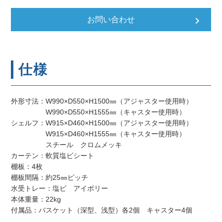
keyboard_arrow_right
お問い合わせ
仕様
外形寸法：W990×D550×H1500㎜（アジャスター使用時）
W990×D550×H1555㎜（キャスター使用時）
シェルフ：W915×D460×H1500㎜（アジャスター使用時）
W915×D460×H1555㎜（キャスター使用時）
スチール クロムメッキ
カーテン：軟質塩ビシート
棚板：4枚
棚板間隔：約25㎜ピッチ
水受トレー：塩ビ アイボリー
本体重量：22kg
付属品：バスケット（深型、浅型）各2個 キャスター4個