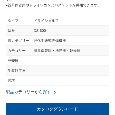
●器具保管庫やドライワゴンとバスケットが共用できます。
タイプ
ドライシェルフ
型番
DS-600
親カテゴリー
理化学研究設備機器
カテゴリー
器具保管庫・洗浄器・乾燥器
発売日
生産終了日
容積
keyboard_arrow_right
製品カテゴリーから探す
カタログダウンロード