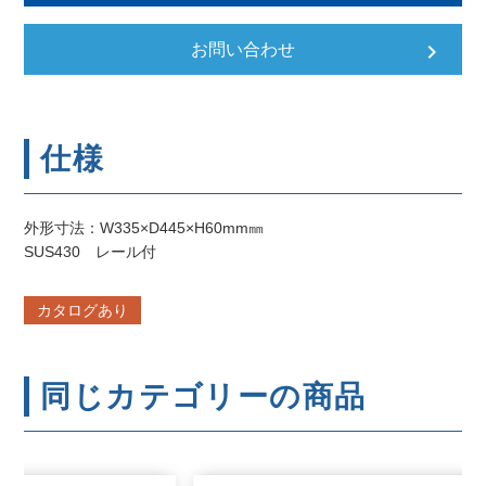
keyboard_arrow_right
お問い合わせ
仕様
外形寸法：W335×D445×H60mm㎜
SUS430 レール付
カタログあり
同じカテゴリーの商品