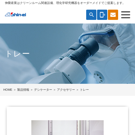
伸榮産業はクリーンルーム関連設備、理化学研究機器をオーダーメイドでご提案します。
search
phonelink_ring
トレー
HOME
＞
製品情報
＞
デシケーター
＞
アクセサリー
＞ トレー