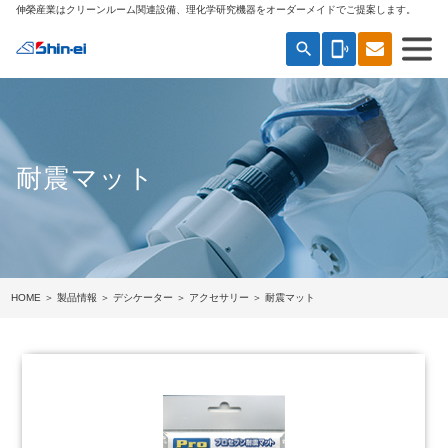
伸榮産業はクリーンルーム関連設備、理化学研究機器をオーダーメイドでご提案します。
search
phonelink_ring
耐震マット
HOME
＞
製品情報
＞
デシケーター
＞
アクセサリー
＞ 耐震マット