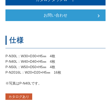
keyboard_arrow_right
お問い合わせ
仕様
P-N30L：W30×D30×H5㎜ 4枚
P-N40L：W40×D40×H5㎜ 4枚
P-N50L：W50×D50×H5㎜ 4枚
P-N2016L：W20×D20×H5㎜ 16枚
※写真はP-N40Lです。
カタログあり