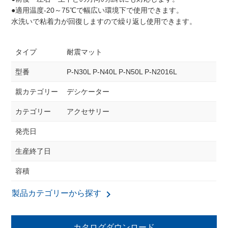
●適用温度-20～75℃で幅広い環境下で使用できます。
水洗いで粘着力が回復しますので繰り返し使用できます。
タイプ
耐震マット
型番
P-N30L P-N40L P-N50L P-N2016L
親カテゴリー
デシケーター
カテゴリー
アクセサリー
発売日
生産終了日
容積
keyboard_arrow_right
製品カテゴリーから探す
カタログダウンロード