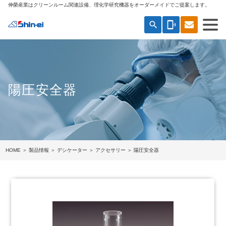
伸榮産業はクリーンルーム関連設備、理化学研究機器をオーダーメイドでご提案します。
search
phonelink_ring
陽圧安全器
HOME
＞
製品情報
＞
デシケーター
＞
アクセサリー
＞ 陽圧安全器