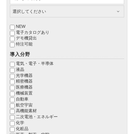
NEW
電子カタログあり
デモ機貸出
特注可能
導入分野
電気・電子・半導体
液晶
光学機器
精密機器
医療機器
機械装置
自動車
航空宇宙
高機能素材
二次電池・エネルギー
化学
化粧品