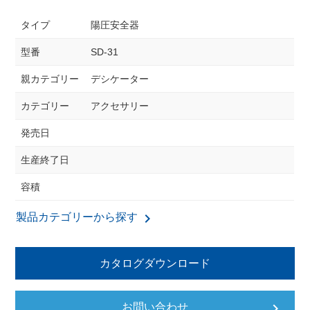
タイプ
陽圧安全器
型番
SD-31
親カテゴリー
デシケーター
カテゴリー
アクセサリー
発売日
生産終了日
容積
keyboard_arrow_right
製品カテゴリーから探す
カタログダウンロード
keyboard_arrow_right
お問い合わせ